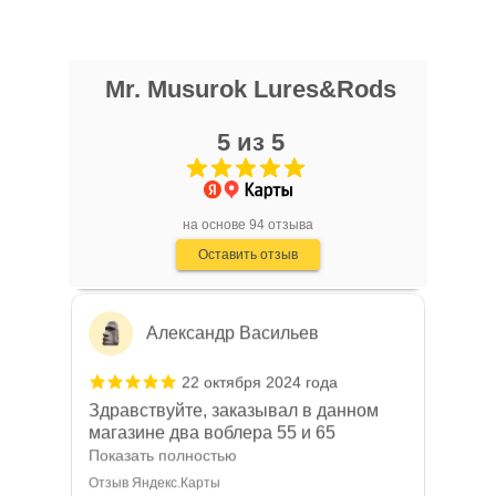
Отзыв Яндекс.Карты
Mr. Musurok Lures&Rods
Алексей Л.
5 из 5
25 октября 2024 года
Мормышки по корюшке от этого
мастера открыл для себя в 2021 году.
С тех пор уловы только растут, а
Показать полностью
на основе 94 отзыва
соседи-рыбаки постоянно
Отзыв Яндекс.Карты
Оставить отзыв
интересуются на какую снасть я
ловлю.
Александр Васильев
22 октября 2024 года
Здравствуйте, заказывал в данном
магазине два воблера 55 и 65
размера на пробу, воблера пришли
Показать полностью
быстро, качество воблеров отличное,
Отзыв Яндекс.Карты