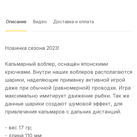
п.Рыбачий (Саркофаг). С 10 утра до
Показать полностью
15.00. Итог 20 шт+ 3 камбалы. Ловили
Отзыв Яндекс.Карты
на пилькеры Mr.Musurok.
Испробовали все, что на фото. Все
Описание
Видео
Доставка и оплата
снасти рабочие👌. Рекомендую
Игорь Г.
Новинка сезона 2023!
13 марта 2025 года
Не плохой магазин, хорошие снасти,
но меня обманули. Заказывал две
Кальмарный воблер, оснащён японскими
блесны: большую гусеницу и охотник .
Показать полностью
крючками. Внутри наших воблеров располагаются
Заказ приехал а вот обещанный
Отзыв Яндекс.Карты
шарики, наделяющие приманку активной игрой
подарок нет. Поэтому сильно не
обольщайтесь!
даже при обычной (равномерной) проводке. Игра
максимально имитирует движение рыбки. Так же
Альбина Глоба
данные шарики создают шумовой эффект, для
привлечения кальмаров с дальних дистанций.
6 января 2025 года
Не первый год готовимся к сезону
- вес 17 гр;
рыбалки в этом магазине.
Консультанты всегда посоветуют то,
Показать полностью
- длина 110 мм;