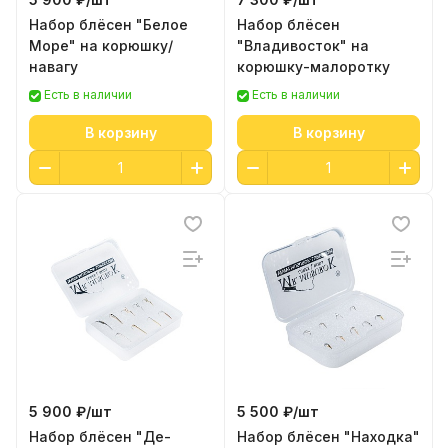
Отлично отловились на Воблер 80 мм
15 гр №338!!! Рекомендую. Работает в
Набор блёсен "Белое
Набор блёсен
спокойной воде
Показать полностью
Море" на корюшку/
"Владивосток" на
навагу
корюшку-малоротку
Отзыв Яндекс.Карты
Есть в наличии
Есть в наличии
В корзину
В корзину
Сергей К.
1 июня
Рекомендую однозначно, очень
клиентоориентированы, купил
плетенку в подарок на выбор
Показать полностью
положили хороший воблер
Отзыв Яндекс.Карты
Елена Е.
27 декабря 2025 года
5 900 ₽/
шт
5 500 ₽/
шт
Спасибо!Сегодня получил свой
Набор блёсен "Де-
Набор блёсен "Находка"