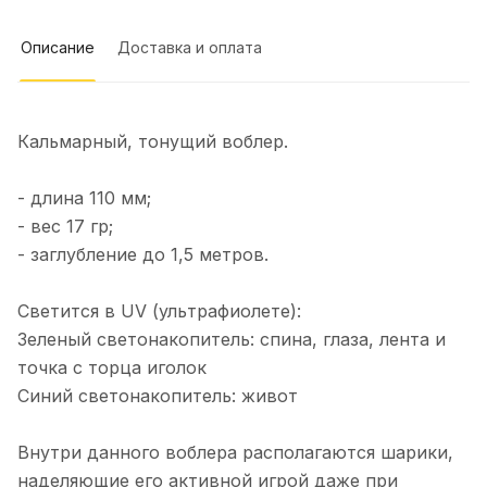
Отзыв Яндекс.Карты
Описание
Доставка и оплата
Сергей К.
Кальмарный, тонущий воблер.
1 июня
Рекомендую однозначно, очень
- длина 110 мм;
клиентоориентированы, купил
плетенку в подарок на выбор
Показать полностью
- вес 17 гр;
положили хороший воблер
Отзыв Яндекс.Карты
- заглубление до 1,5 метров.
Светится в UV (ультрафиолете):
Елена Е.
Зеленый светонакопитель: спина, глаза, лента и
точка с торца иголок
27 декабря 2025 года
Синий светонакопитель: живот
Спасибо!Сегодня получил свой
первый заказ у вас.Огонь 1 см UV
Внутри данного воблера располагаются шарики,
(ювелирное серебро) Гусеница тонкая
Показать полностью
(зеленка) Нимфа UV (цыганское
наделяющие его активной игрой даже при
Отзыв Яндекс.Карты