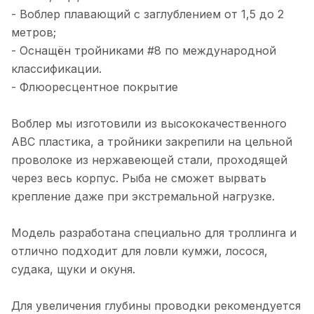
- Воблер плавающий с заглублением от 1,5 до 2
положительные. Широкий выбор
Показать полностью
уникальных и качественных товаров,
метров;
Отзыв Яндекс.Карты
которые сложно найти в других
- Оснащён тройниками #8 по международной
местах. Особенно радуют авторские
классификации.
приманки, созданные с учётом
последних трендов в рыболовстве.
- Флюоресцентное покрытие
Дмитрий Малышев
Преимущества: - Высокое качество
продукции и оригинальные модели. -
5 июня 2025 года
Воблер мы изготовили из высококачественного
Профессиональная консультация и
Брал блесны для троллинга. Ловчие.
помощь в подборе. - Оперативная
ABC пластика, а тройники закрепили на цельной
Можно проконсультироваться по
доставка и удобные способы оплаты. -
проволоке из нержавеющей стали, проходящей
рыбалке. Делают сами.
Показать полностью
Хорошо организованный сайт с
через весь корпус. Рыба не сможет вырвать
детальными описаниями товаров.
Отзыв Яндекс.Карты
крепление даже при экстремальной нагрузке.
Недостатки не заметил, возможно,
хотелось бы расширения
ассортимента по некоторым видам
Модель разработана специально для троллинга и
снастей. В целом, Mr. Musurok
Катерина Г.
отлично подходит для ловли кумжи, лосося,
Lures&Rods – отличный выбор для
тех, кто ценит качественные
судака, щуки и окуня.
16 апреля 2025 года
рыболовные снасти и
5 апреля на катере Кабачок вышли
индивидуальный подход.
первый раз на митю. Были напротив
Для увеличения глубины проводки рекомендуется
Рекомендую!