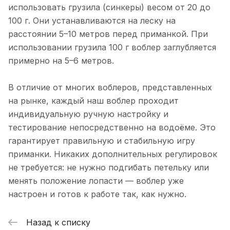
п.Рыбачий (Саркофаг). С 10 утра до
Показать полностью
использовать грузила (синкеры) весом от 20 до
15.00. Итог 20 шт+ 3 камбалы. Ловили
Отзыв Яндекс.Карты
100 г. Они устанавливаются на леску на
на пилькеры Mr.Musurok.
Испробовали все, что на фото. Все
расстоянии 5–10 метров перед приманкой. При
снасти рабочие👌. Рекомендую
использовании грузила 100 г воблер заглубляется
Игорь Г.
примерно на 5–6 метров.
13 марта 2025 года
В отличие от многих воблеров, представленных
Не плохой магазин, хорошие снасти,
на рынке, каждый наш воблер проходит
но меня обманули. Заказывал две
блесны: большую гусеницу и охотник .
Показать полностью
индивидуальную ручную настройку и
Заказ приехал а вот обещанный
Отзыв Яндекс.Карты
тестирование непосредственно на водоёме. Это
подарок нет. Поэтому сильно не
гарантирует правильную и стабильную игру
обольщайтесь!
приманки. Никаких дополнительных регулировок
не требуется: не нужно подгибать петельку или
Альбина Глоба
менять положение лопасти — воблер уже
6 января 2025 года
настроен и готов к работе так, как нужно.
Не первый год готовимся к сезону
рыбалки в этом магазине.
Назад к списку
Консультанты всегда посоветуют то,
Показать полностью