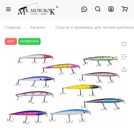
–
–
Главная
Каталог
Снасти и приманки для летней рыбалки
ХИТ
НОВИНКА
Александр