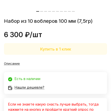
30 июля 2023 года
Отличный магазин. Прекрасный
персонал. Очень хорошо
зарекомендовали кальмарные
Показать полностью
Набор из 10 воблеров 100 мм (7,5гр)
воблеры. Ловлю только на них.
Отзыв Яндекс.Карты
"Конкуренты" лежат в сторонке.
6 300 ₽/
шт
Алексей Гречко
Купить в 1 клик
23 июля
Отлично отловились на Воблер 80 мм
Описание
15 гр №338!!! Рекомендую. Работает в
спокойной воде
Показать полностью
Отзыв Яндекс.Карты
Есть в наличии
Нашли дешевле?
Сергей К.
Если не знаете какую снасть лучше выбрать, тогда
1 июня
нажмите на кнопку и пройдите краткий опрос по