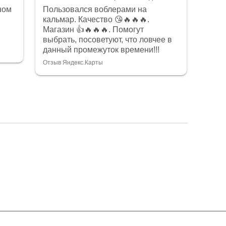
на
Ничего не купили. Товар
🔥.
качественный, но цены конские. Я
т
так понял, больше работают на
ловчее в
интернет торговлю. Очень
ни!!!
гламурное заведение)
Отзыв Яндекс.Карты