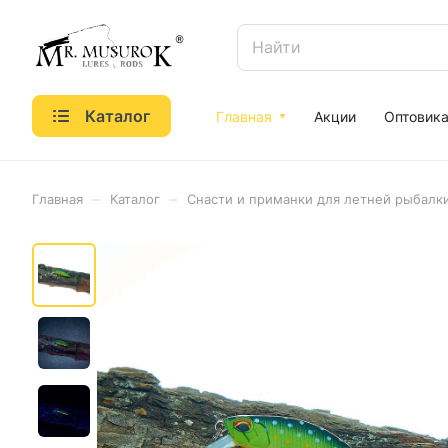
Каталог
Главная
Акции
Оптовик
–
–
Главная
Каталог
Снасти и приманки для летней рыбалк