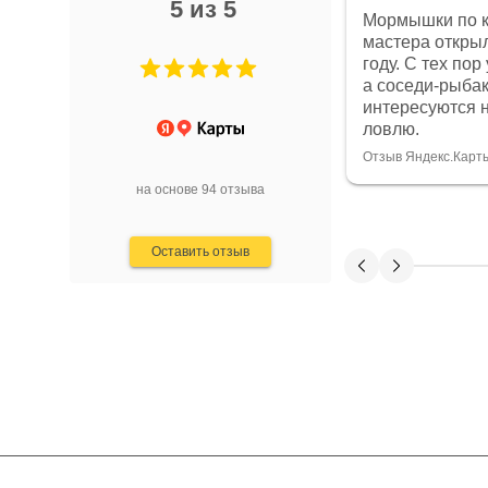
5 из 5
Мормышки по корюшке от этого
Здравств
мастера открыл для себя в 2021
магазине
году. С тех пор уловы только растут,
размера 
Показать 
а соседи-рыбаки постоянно
быстро, 
Отзыв Янде
интересуются на какую снасть я
отличное
ловлю.
завалива
высоте к
Отзыв Яндекс.Карты
твиче, бу
на основе 94 отзыва
интересн
магазина
разбираю
Оставить отзыв
магазин 