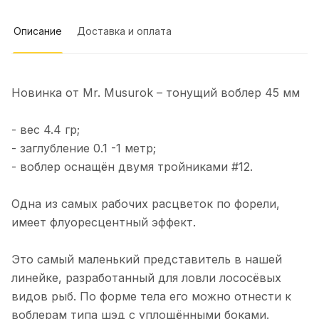
Профессиональная консультация и
Брал блесны для троллинга. Ловчие.
помощь в подборе. - Оперативная
Можно проконсультироваться по
доставка и удобные способы оплаты. -
Описание
Доставка и оплата
рыбалке. Делают сами.
Показать полностью
Хорошо организованный сайт с
детальными описаниями товаров.
Отзыв Яндекс.Карты
Недостатки не заметил, возможно,
хотелось бы расширения
Новинка от Mr. Musurok – тонущий воблер 45 мм
ассортимента по некоторым видам
снастей. В целом, Mr. Musurok
Катерина Г.
- вес 4.4 гр;
Lures&Rods – отличный выбор для
тех, кто ценит качественные
- заглубление 0.1 -1 метр;
16 апреля 2025 года
рыболовные снасти и
- воблер оснащён двумя тройниками #12.
5 апреля на катере Кабачок вышли
индивидуальный подход.
первый раз на митю. Были напротив
Рекомендую!
п.Рыбачий (Саркофаг). С 10 утра до
Показать полностью
Одна из самых рабочих расцветок по форели,
15.00. Итог 20 шт+ 3 камбалы. Ловили
Отзыв Яндекс.Карты
имеет флуоресцентный эффект.
на пилькеры Mr.Musurok.
Испробовали все, что на фото. Все
снасти рабочие👌. Рекомендую
Это самый маленький представитель в нашей
Игорь Г.
линейке, разработанный для ловли лососёвых
видов рыб. По форме тела его можно отнести к
13 марта 2025 года
воблерам типа шэд с уплощёнными боками.