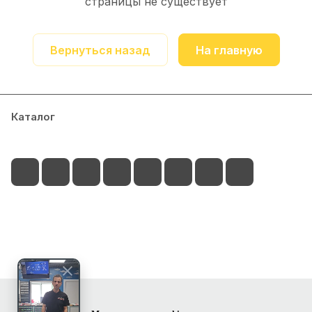
страницы не существует
Вернуться назад
На главную
Каталог
Акции
Блог
Доставка и оплата
Контакты
+7 (902) 525-70-87
voll-demar@yandex.ru
г. Владивосток, ул. Верхнепортовая 40А