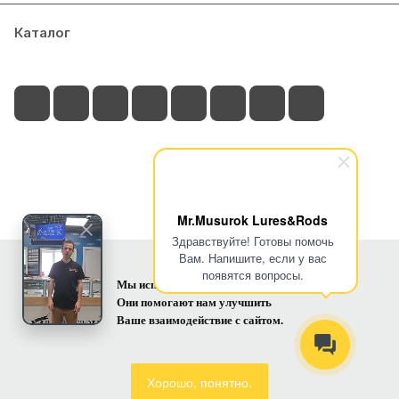
Отзыв Яндекс.Карты
на пилькеры Mr.Musurok.
Каталог
Акции
Блог
Доставка и оплата
Контакты
Испробовали все, что на фото. Все
снасти рабочие👌. Рекомендую
Игорь Г.
13 марта 2025 года
Не плохой магазин, хорошие снасти,
+7 (902) 525-70-87
но меня обманули. Заказывал две
блесны: большую гусеницу и охотник .
Показать полностью
voll-demar@yandex.ru
Заказ приехал а вот обещанный
Отзыв Яндекс.Карты
подарок нет. Поэтому сильно не
г. Владивосток, ул. Верхнепортовая 40А
Mr.Musurok Lures&Rods
обольщайтесь!
Здравствуйте! Готовы помочь
Вам. Напишите, если у вас
Альбина Глоба
появятся вопросы.
© 2026 Интернет-магазин Рыболовные снасти Mr. Musurok
Мы используем cookie.
Lures&Rods
Они помогают нам улучшить
6 января 2025 года
Ваше взаимодействие с сайтом.
Не первый год готовимся к сезону
Конфиденциальность
Заказать
рыбалки в этом магазине.
Консультанты всегда посоветуют то,
Показать полностью
Хорошо, понятно.
что нужно под ваш запрос. Качество
Отзыв Яндекс.Карты