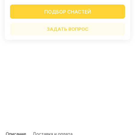
Отличный магазин. Прекрасный
персонал. Очень хорошо
ПОДБОР СНАСТЕЙ
зарекомендовали кальмарные
Показать полностью
воблеры. Ловлю только на них.
Отзыв Яндекс.Карты
"Конкуренты" лежат в сторонке.
ЗАДАТЬ ВОПРОС
Алексей Гречко
23 июля
Отлично отловились на Воблер 80 мм
15 гр №338!!! Рекомендую. Работает в
спокойной воде
Показать полностью
Отзыв Яндекс.Карты
Сергей К.
1 июня
Рекомендую однозначно, очень
Описание
Доставка и оплата