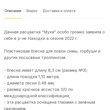
Недостатки не заметил, возможно,
хотелось бы расширения
Описание
Видео
Доставка и оплата
ассортимента по некоторым видам
снастей. В целом, Mr. Musurok
Катерина Г.
Lures&Rods – отличный выбор для
тех, кто ценит качественные
16 апреля 2025 года
рыболовные снасти и
Данная расцветка "Муха" особо громко заявила о
5 апреля на катере Кабачок вышли
индивидуальный подход.
себе в р-не Находки в сезоне 2022 г.
первый раз на митю. Были напротив
Рекомендую!
п.Рыбачий (Саркофаг). С 10 утра до
Показать полностью
15.00. Итог 20 шт+ 3 камбалы. Ловили
Отзыв Яндекс.Карты
Пластиковая блесна для ловли симы, горбуши и
на пилькеры Mr.Musurok.
других лососёвых троллингом.
Испробовали все, что на фото. Все
снасти рабочие👌. Рекомендую
Игорь Г.
- блесна имеет длину 8,3 см (размер №3);
- длина поводка 1,10 метра;
13 марта 2025 года
- диаметр лески 0.48 мм;
Не плохой магазин, хорошие снасти,
- размер крючков ассистов 3/0 по
но меня обманули. Заказывал две
международной классификации;
блесны: большую гусеницу и охотник .
Показать полностью
Заказ приехал а вот обещанный
- эта расцветка оснащена глазами с зелёным
Отзыв Яндекс.Карты
подарок нет. Поэтому сильно не
свечением.