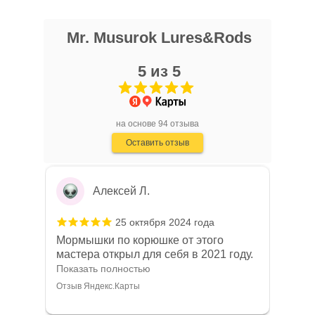
Павел Рю
Mr. Musurok Lures&Rods
27 ноября 2024 года
5 из 5
Хороший магазин и очень хороший
персонал , но есть минус в том что он
очень далеко находится и блесна не
Показать полностью
самые лучшие , а так всё отлично
Отзыв Яндекс.Карты
на основе 94 отзыва
Оставить отзыв
Алексей Л.
25 октября 2024 года
Мормышки по корюшке от этого
мастера открыл для себя в 2021 году.
С тех пор уловы только растут, а
Показать полностью
соседи-рыбаки постоянно
Отзыв Яндекс.Карты
интересуются на какую снасть я
ловлю.