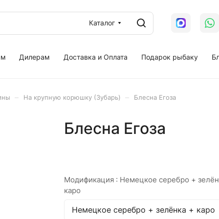
Каталог
ам
Дилерам
Доставка и Оплата
Подарок рыбаку
Бл
–
–
ины
На крупную корюшку (Зубарь)
Блесна Егоза
Блесна Егоза
Модификация :
Немецкое серебро + зелён
каро
Немецкое серебро + зелёнка + каро