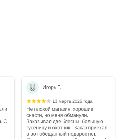
Игорь Г.
13 марта 2025 года
шли
Не плохой магазин, хорошие
Не п
снасти, но меня обманули.
рыба
. С
Заказывал две блесны: большую
Конс
Показ
гусеницу и охотник . Заказ приехал
что 
Отзыв
а вот обещанный подарок нет.
Качес