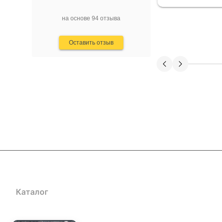
других местах. Особенно радуют
авторские приманки, созданные с
на основе 94 отзыва
учётом последних трендов в
рыболовстве. Преимущества: -
Высокое качество продукции и
Оставить отзыв
оригинальные модели. -
Профессиональная консультация и
помощь в подборе. - Оперативная
доставка и удобные способы
оплаты. - Хорошо организованный
сайт с детальными описаниями
товаров. Недостатки не заметил,
возможно, хотелось бы расширения
ассортимента по некоторым видам
снастей. В целом, Mr. Musurok
Lures&Rods – отличный выбор для
тех, кто ценит качественные
рыболовные снасти и
индивидуальный подход.
Рекомендую!
Каталог
Акции
Блог
Доставка и оплата
Контакты