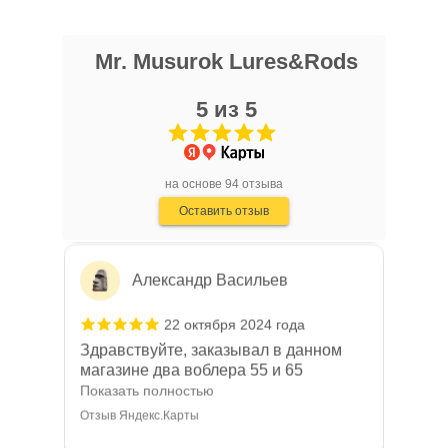
Mr. Musurok Lures&Rods
Алексей Л.
5 из 5
25 октября 2024 года
Мормышки по корюшке от этого
мастера открыл для себя в 2021 году.
С тех пор уловы только растут, а
Показать полностью
на основе 94 отзыва
соседи-рыбаки постоянно
Отзыв Яндекс.Карты
Оставить отзыв
интересуются на какую снасть я
ловлю.
Александр Васильев
22 октября 2024 года
Здравствуйте, заказывал в данном
магазине два воблера 55 и 65
размера на пробу, воблера пришли
Показать полностью
быстро, качество воблеров отличное,
Отзыв Яндекс.Карты
хорошо держат струю, не