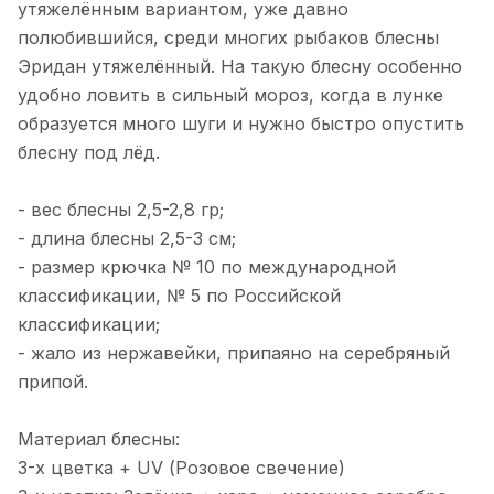
утяжелённым вариантом, уже давно
15.00. Итог 20 шт+ 3 камбалы. Ловили
Отзыв Яндекс.Карты
на пилькеры Mr.Musurok.
полюбившийся, среди многих рыбаков блесны
Испробовали все, что на фото. Все
Эридан утяжелённый. На такую блесну особенно
снасти рабочие👌. Рекомендую
удобно ловить в сильный мороз, когда в лунке
Игорь Г.
образуется много шуги и нужно быстро опустить
блесну под лёд.
13 марта 2025 года
Не плохой магазин, хорошие снасти,
но меня обманули. Заказывал две
- вес блесны 2,5-2,8 гр;
блесны: большую гусеницу и охотник .
Показать полностью
- длина блесны 2,5-3 см;
Заказ приехал а вот обещанный
Отзыв Яндекс.Карты
- размер крючка № 10 по международной
подарок нет. Поэтому сильно не
обольщайтесь!
классификации, № 5 по Российской
классификации;
Альбина Глоба
- жало из нержавейки, припаяно на серебряный
припой.
6 января 2025 года
Не первый год готовимся к сезону
Материал блесны:
рыбалки в этом магазине.
Консультанты всегда посоветуют то,
Показать полностью
3-х цветка + UV (Розовое свечение)
что нужно под ваш запрос. Качество
Отзыв Яндекс.Карты