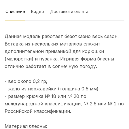
клиентоориентированы, купил
плетенку в подарок на выбор
Показать полностью
Описание
Видео
Доставка и оплата
положили хороший воблер
Отзыв Яндекс.Карты
Данная модель работает безотказно весь сезон.
Елена Е.
Вставка из нескольких металлов служит
дополнительной приманкой для корюшки
27 декабря 2025 года
(малоротки) и пузанка. Игривая форма блесны
Спасибо!Сегодня получил свой
отлично работает в солнечную погоду.
первый заказ у вас.Огонь 1 см UV
(ювелирное серебро) Гусеница тонкая
Показать полностью
(зеленка) Нимфа UV (цыганское
Отзыв Яндекс.Карты
- вес около 0,2 гр;
золото) Техас 3 см (зеленка) Гусеница
- жало из нержавейки (толщина 0,5 мм);
большая 2 см UV (зелёнка) + в
подарок блесна Бокоплав (зелёнка)
- размер крючка № 18 или № 20 по
Виктор Глущенко
международной классификации, № 2,5 или № 2 по
Российской классификации.
24 декабря 2025 года
Изменил 3 звезды на 5, блесна "
Материал блесны: