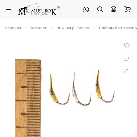
–
–
–
Главная
Каталог
Зимняя рыбалка
Блёсны без зазуб