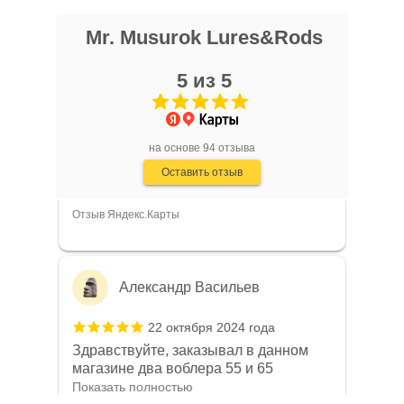
Mr. Musurok Lures&Rods
Алексей Л.
5 из 5
25 октября 2024 года
Мормышки по корюшке от этого
мастера открыл для себя в 2021 году.
С тех пор уловы только растут, а
Показать полностью
на основе 94 отзыва
соседи-рыбаки постоянно
Отзыв Яндекс.Карты
Оставить отзыв
интересуются на какую снасть я
ловлю.
Александр Васильев
22 октября 2024 года
Здравствуйте, заказывал в данном
магазине два воблера 55 и 65
размера на пробу, воблера пришли
Показать полностью
быстро, качество воблеров отличное,
Отзыв Яндекс.Карты
хорошо держат струю, не
заваливаются набок, игра тоже на