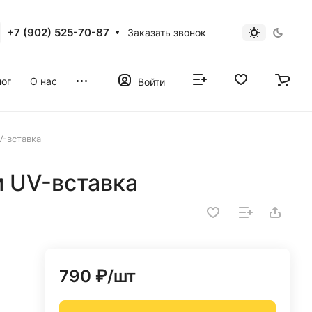
+7 (902) 525-70-87
Заказать звонок
ог
О нас
Войти
V-вставка
м UV-вставка
790 ₽/
шт