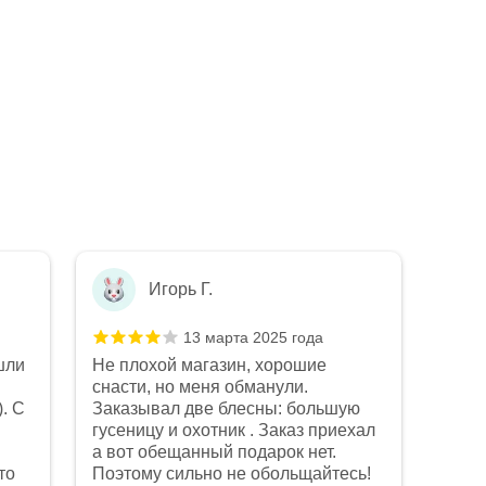
Игорь Г.
13 марта 2025 года
шли
Не плохой магазин, хорошие
Не п
снасти, но меня обманули.
рыба
. С
Заказывал две блесны: большую
Конс
Показ
гусеницу и охотник . Заказ приехал
что 
Отзыв
а вот обещанный подарок нет.
Качес
то
Поэтому сильно не обольщайтесь!
на в