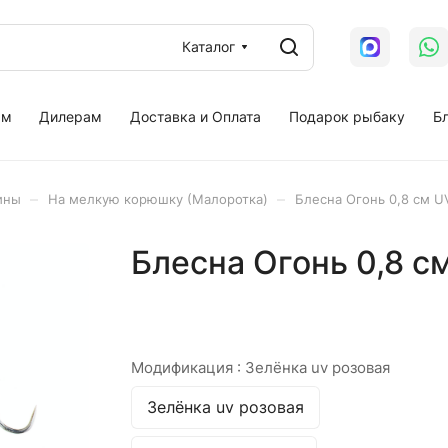
Каталог
ам
Дилерам
Доставка и Оплата
Подарок рыбаку
Бл
–
–
ины
На мелкую корюшку (Малоротка)
Блесна Огонь 0,8 см U
Блесна Огонь 0,8 с
Модификация :
Зелёнка uv розовая
Зелёнка uv розовая