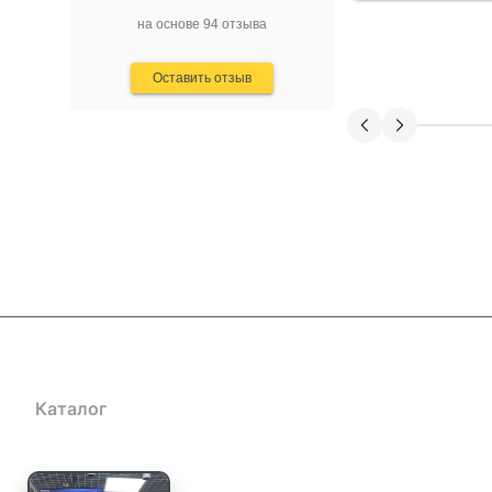
авторские приманки, созданные с
на основе 94 отзыва
учётом последних трендов в
рыболовстве. Преимущества: -
Высокое качество продукции и
Оставить отзыв
оригинальные модели. -
Профессиональная консультация и
помощь в подборе. - Оперативная
доставка и удобные способы
оплаты. - Хорошо организованный
сайт с детальными описаниями
товаров. Недостатки не заметил,
возможно, хотелось бы расширения
ассортимента по некоторым видам
снастей. В целом, Mr. Musurok
Lures&Rods – отличный выбор для
тех, кто ценит качественные
рыболовные снасти и
индивидуальный подход.
Рекомендую!
Каталог
Акции
Блог
Доставка и оплата
Контакты