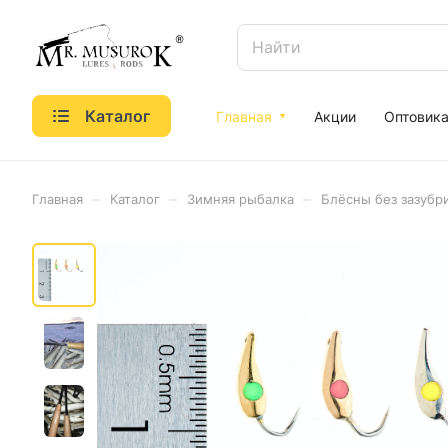
Каталог
Главная
Акции
Оптовик
–
–
–
Главная
Каталог
Зимняя рыбалка
Блёсны без зазубр