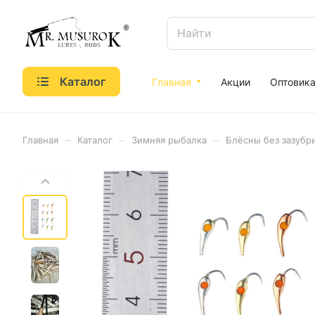
Каталог
Главная
Акции
Оптовик
–
–
–
Главная
Каталог
Зимняя рыбалка
Блёсны без зазубр