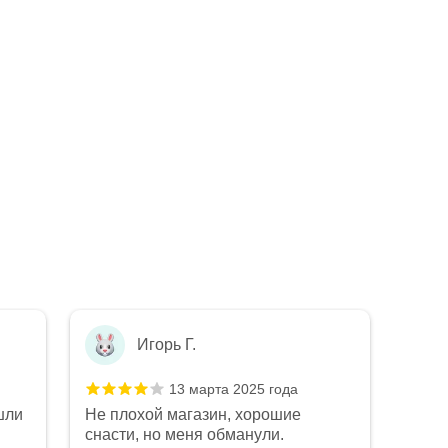
Игорь Г.
13 марта 2025 года
шли
Не плохой магазин, хорошие
Не п
снасти, но меня обманули.
рыба