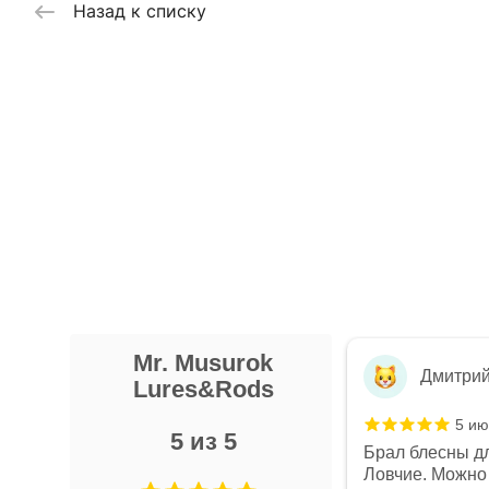
Назад к списку
Mr. Musurok
Artileria 119
Дмитри
Lures&Rods
16 сентября 2025 года
5 ию
5 из 5
Mr. Musurok Lures&Rods –
Брал блесны дл
впечатления исключительно
Ловчие. Можно