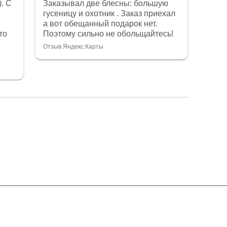
. С
Заказывал две блесны: большую
Конс
Показ
гусеницу и охотник . Заказ приехал
что 
Отзыв
а вот обещанный подарок нет.
Качес
то
Поэтому сильно не обольщайтесь!
на в
магаз
Отзыв Яндекс.Карты
дост
очен
боль
хоро