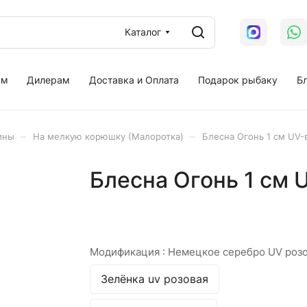
Каталог
ам
Дилерам
Доставка и Оплата
Подарок рыбаку
Бл
–
–
ины
На мелкую корюшку (Малоротка)
Блесна Огонь 1 см UV-
Блесна Огонь 1 см 
Модификация :
Немецкое серебро UV роз
Зелёнка uv розовая