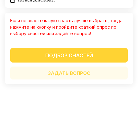
Если не знаете какую снасть лучше выбрать, тогда
нажмите на кнопку и пройдите краткий опрос по
выбору снастей или задайте вопрос!
ПОДБОР СНАСТЕЙ
Александр
ЗАДАТЬ ВОПРОС
30 июля 2023 года
Отличный магазин. Прекрасный
персонал. Очень хорошо
зарекомендовали кальмарные
Показать полностью
воблеры. Ловлю только на них.
Отзыв Яндекс.Карты
"Конкуренты" лежат в сторонке.
Алексей Гречко