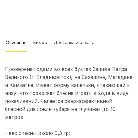
23 июля
Отлично отловились на Воблер 80 мм
15 гр №338!!! Рекомендую. Работает в
спокойной воде
Показать полностью
Отзыв Яндекс.Карты
Описание
Видео
Доставка и оплата
Сергей К.
Проверена годами во всех бухтах Залива Петра
1 июня
Великого (г. Владивосток), на Сахалине, Магадане
Рекомендую однозначно, очень
и Камчатке. Имеет форму капельки, стекающей к
клиентоориентированы, купил
плетенку в подарок на выбор
Показать полностью
низу, что позволяет блесне играть в воде в виде
положили хороший воблер
Отзыв Яндекс.Карты
покачиваний. Является сверхэффективной
блесной для ловли зубаря на глубинах до 10
метров.
Елена Е.
- вес блесны около 0,3 гр;