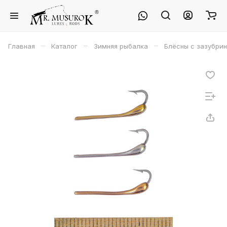
–
–
–
Главная
Каталог
Зимняя рыбалка
Блёсны с зазубри