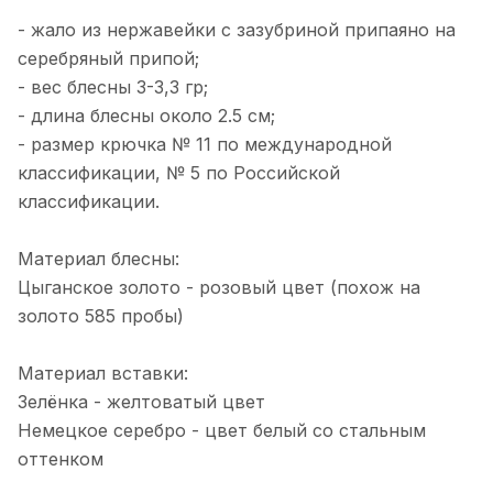
Не плохой магазин, хорошие снасти,
но меня обманули. Заказывал две
- жало из нержавейки с зазубриной припаяно на
блесны: большую гусеницу и охотник .
Показать полностью
серебряный припой;
Заказ приехал а вот обещанный
Отзыв Яндекс.Карты
- вес блесны 3-3,3 гр;
подарок нет. Поэтому сильно не
обольщайтесь!
- длина блесны около 2.5 см;
- размер крючка № 11 по международной
Альбина Глоба
классификации, № 5 по Российской
классификации.
6 января 2025 года
Не первый год готовимся к сезону
Материал блесны:
рыбалки в этом магазине.
Консультанты всегда посоветуют то,
Показать полностью
Цыганское золото - розовый цвет (похож на
что нужно под ваш запрос. Качество
Отзыв Яндекс.Карты
золото 585 пробы)
исполнения, как всегда, на высоте.
Забрать можно как из магазина , так и
Материал вставки:
организуют доставку в любую часть
города и очень быстро! Спасибо вам
Зелёнка - желтоватый цвет
николай п.
большое за качественные товары и
Немецкое серебро - цвет белый со стальным
хороший сервис!
1 декабря 2024 года
оттенком
Обращался и один раз. Приманки