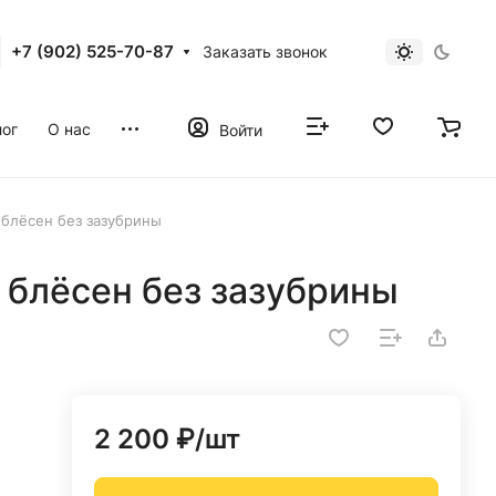
+7 (902) 525-70-87
Заказать звонок
ог
О нас
Войти
 блёсен без зазубрины
 блёсен без зазубрины
2 200 ₽/
шт