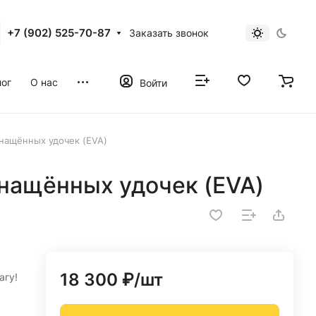
+7 (902) 525-70-87
Заказать звонок
ог
О нас
Войти
нащённых удочек (EVA)
снащённых удочек (EVA)
18 300 ₽/
шт
агу!