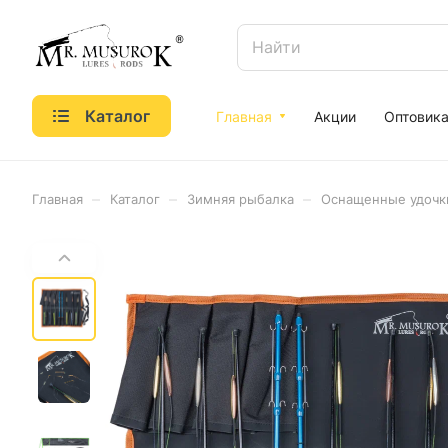
Каталог
Главная
Акции
Оптовик
–
–
–
Главная
Каталог
Зимняя рыбалка
Оснащенные удочк