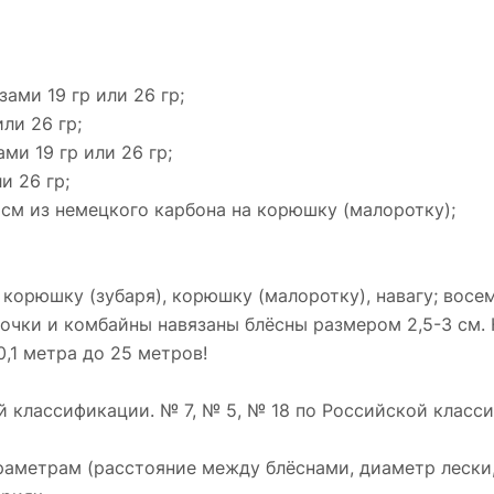
ами 19 гр или 26 гр;
ли 26 гр;
ми 19 гр или 26 гр;
и 26 гр;
см из немецкого карбона на корюшку (малоротку);
 корюшку (зубаря), корюшку (малоротку), навагу; восем
очки и комбайны навязаны блёсны размером 2,5-3 см. 
0,1 метра до 25 метров!
й классификации. № 7, № 5, № 18 по Российской клас
аметрам (расстояние между блёснами, диаметр лески, 