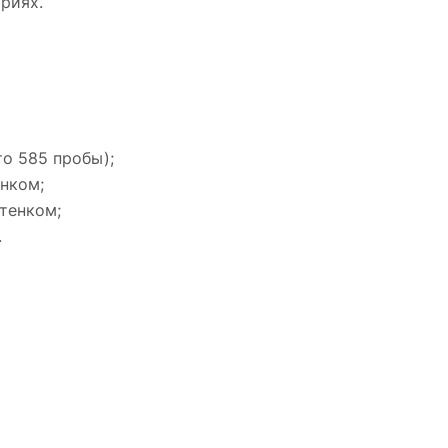
ариях.
то 585 пробы);
енком;
тенком;
.