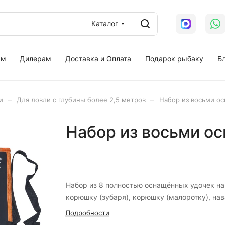
Каталог
ам
Дилерам
Доставка и Оплата
Подарок рыбаку
Бл
–
–
и
Для ловли с глубины более 2,5 метров
Набор из восьми ос
Набор из восьми о
Набор из 8 полностью оснащённых удочек на
корюшку (зубаря), корюшку (малоротку), нав
Подробности