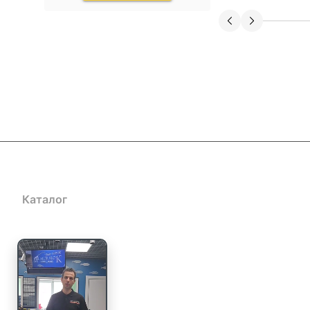
оригинальные модели. -
Профессиональная консультация и
помощь в подборе. - Оперативная
доставка и удобные способы
оплаты. - Хорошо организованный
сайт с детальными описаниями
товаров. Недостатки не заметил,
возможно, хотелось бы расширения
ассортимента по некоторым видам
снастей. В целом, Mr. Musurok
Lures&Rods – отличный выбор для
тех, кто ценит качественные
рыболовные снасти и
индивидуальный подход.
Рекомендую!
Каталог
Акции
Блог
Доставка и оплата
Контакты