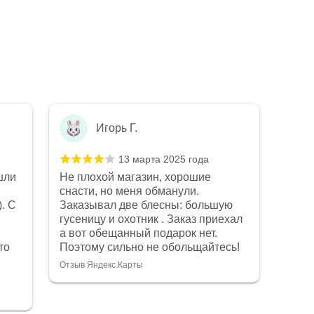
Игорь Г.
13 марта 2025 года
шли
Не плохой магазин, хорошие
Не п
снасти, но меня обманули.
рыба
. С
Заказывал две блесны: большую
Конс
Показ
гусеницу и охотник . Заказ приехал
что 
Отзыв
а вот обещанный подарок нет.
Качес
то
Поэтому сильно не обольщайтесь!
на в
магаз
Отзыв Яндекс.Карты
дост
очен
боль