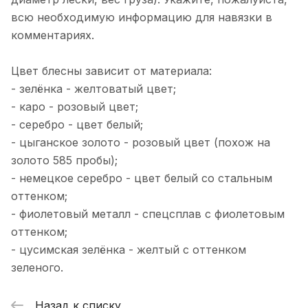
блесны: большую гусеницу и охотник .
Показать полностью
всю необходимую информацию для навязки в
Заказ приехал а вот обещанный
Отзыв Яндекс.Карты
комментариях.
подарок нет. Поэтому сильно не
обольщайтесь!
Цвет блесны зависит от материала:
Альбина Глоба
- зелёнка - желтоватый цвет;
- каро - розовый цвет;
6 января 2025 года
- серебро - цвет белый;
Не первый год готовимся к сезону
- цыганское золото - розовый цвет (похож на
рыбалки в этом магазине.
Консультанты всегда посоветуют то,
Показать полностью
золото 585 пробы);
что нужно под ваш запрос. Качество
Отзыв Яндекс.Карты
- немецкое серебро - цвет белый со стальным
исполнения, как всегда, на высоте.
оттенком;
Забрать можно как из магазина , так и
- фиолетовый металл - спецсплав с фиолетовым
организуют доставку в любую часть
города и очень быстро! Спасибо вам
оттенком;
николай п.
большое за качественные товары и
- цусимская зелёнка - желтый с оттенком
хороший сервис!
1 декабря 2024 года
зеленого.
Обращался и один раз. Приманки
работают а что нравится, так это
Назад к списку
быстрая доставка. Выбрал оплатил
Показать полностью