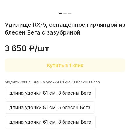
23 июля
Отлично отловились на Воблер 80 мм
15 гр №338!!! Рекомендую. Работает в
спокойной воде
Показать полностью
Удилище RX-5, оснащённое гирляндой из
Отзыв Яндекс.Карты
блесен Вега с зазубриной
3 650 ₽/
шт
Сергей К.
Купить в 1 клик
1 июня
Рекомендую однозначно, очень
клиентоориентированы, купил
Модификация :
длина удочки 61 см, 3 блесны Вега
плетенку в подарок на выбор
Показать полностью
положили хороший воблер
длина удочки 81 см, 3 блесны Вега
Отзыв Яндекс.Карты
длина удочки 81 см, 5 блёсен Вега
Елена Е.
длина удочки 61 см, 3 блесны Вега
27 декабря 2025 года