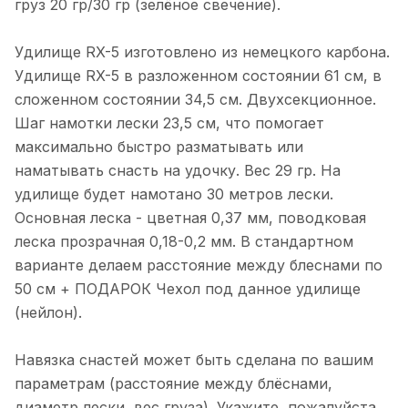
груз 20 гр/30 гр (зелёное свечение).
Можно проконсультироваться по
доставка и удобные способы оплаты. -
рыбалке. Делают сами.
Показать полностью
Хорошо организованный сайт с
детальными описаниями товаров.
Удилище RX-5 изготовлено из немецкого карбона.
Отзыв Яндекс.Карты
Недостатки не заметил, возможно,
Удилище RX-5 в разложенном состоянии 61 см, в
хотелось бы расширения
сложенном состоянии 34,5 см. Двухсекционное.
ассортимента по некоторым видам
Шаг намотки лески 23,5 см, что помогает
снастей. В целом, Mr. Musurok
Катерина Г.
Lures&Rods – отличный выбор для
максимально быстро разматывать или
тех, кто ценит качественные
16 апреля 2025 года
наматывать снасть на удочку. Вес 29 гр. На
рыболовные снасти и
5 апреля на катере Кабачок вышли
удилище будет намотано 30 метров лески.
индивидуальный подход.
первый раз на митю. Были напротив
Рекомендую!
Основная леска - цветная 0,37 мм, поводковая
п.Рыбачий (Саркофаг). С 10 утра до
Показать полностью
леска прозрачная 0,18-0,2 мм. В стандартном
15.00. Итог 20 шт+ 3 камбалы. Ловили
Отзыв Яндекс.Карты
на пилькеры Mr.Musurok.
варианте делаем расстояние между блеснами по
Испробовали все, что на фото. Все
50 см + ПОДАРОК Чехол под данное удилище
снасти рабочие👌. Рекомендую
(нейлон).
Игорь Г.
Навязка снастей может быть сделана по вашим
13 марта 2025 года
параметрам (расстояние между блёснами,
Не плохой магазин, хорошие снасти,
но меня обманули. Заказывал две
диаметр лески, вес груза). Укажите, пожалуйста,