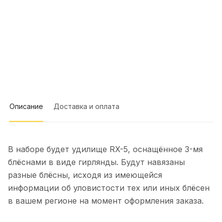
ассортимента блёсен на корюшку и
Отзыв Яндекс.Карты
маларотку. Девочка-консультант
ответила на все мои вопросы и даже
предложила много блёсен на Де
Кастри. Очень довольна покупкой и
Artileria 119
обслуживанием!
16 сентября 2025 года
Mr. Musurok Lures&Rods –
впечатления исключительно
положительные. Широкий выбор
Описание
Доставка и оплата
Показать полностью
уникальных и качественных товаров,
Отзыв Яндекс.Карты
которые сложно найти в других
местах. Особенно радуют авторские
приманки, созданные с учётом
В наборе будет удилище RX-5, оснащённое 3-мя
последних трендов в рыболовстве.
Дмитрий Малышев
блёснами в виде гирлянды. Будут навязаны
Преимущества: - Высокое качество
разные блёсны, исходя из имеющейся
продукции и оригинальные модели. -
5 июня 2025 года
Профессиональная консультация и
информации об уловистости тех или иных блёсен
Брал блесны для троллинга. Ловчие.
помощь в подборе. - Оперативная
в вашем регионе на момент оформления заказа.
Можно проконсультироваться по
доставка и удобные способы оплаты. -
рыбалке. Делают сами.
Показать полностью
Хорошо организованный сайт с