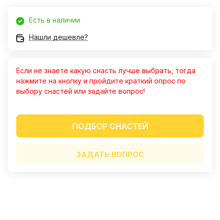
(ювелирное серебро) Гусеница тонкая
Показать полностью
(зеленка) Нимфа UV (цыганское
Есть в наличии
Отзыв Яндекс.Карты
золото) Техас 3 см (зеленка) Гусеница
большая 2 см UV (зелёнка) + в
Нашли дешевле?
подарок блесна Бокоплав (зелёнка)
Виктор Глущенко
Если не знаете какую снасть лучше выбрать, тогда
нажмите на кнопку и пройдите краткий опрос по
24 декабря 2025 года
выбору снастей или задайте вопрос!
Изменил 3 звезды на 5, блесна "
охотник" работает второй сезон,
позавчера на Седанке, сотни полторы
Показать полностью
рыбаков, навага брала исключительно
ПОДБОР СНАСТЕЙ
Отзыв Яндекс.Карты
на белые зубаринные блесна, а у
меня работал " охотник" зеленка+
каро, на равных и даже чуть лучше.
ЗАДАТЬ ВОПРОС
Нужен " охотник" белого металла в
Анета С.
размере 2,5-3 см. Нет плохих блесен,
есть плохие танцоры, Поганини на
20 ноября 2025 года
одной струне играл( я если что, не он
Место находится в центре города и
🥲).
имеет свою парковку. Я осталась под
большим впечатлением от
Показать полностью