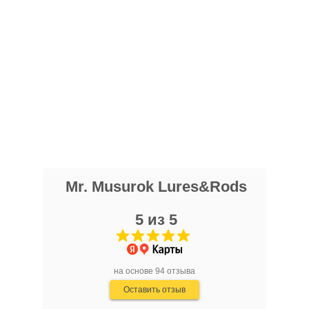
Павел Рю
27 ноября 2024 года
Хороший магазин и очень хороший
персонал , но есть минус в том что он
очень далеко находится и блесна не
Показать полностью
самые лучшие , а так всё отлично
Отзыв Яндекс.Карты
Mr. Musurok Lures&Rods
Алексей Л.
5 из 5
25 октября 2024 года
Мормышки по корюшке от этого
мастера открыл для себя в 2021 году.
С тех пор уловы только растут, а
Показать полностью
на основе 94 отзыва
соседи-рыбаки постоянно
Отзыв Яндекс.Карты
Оставить отзыв
интересуются на какую снасть я
ловлю.