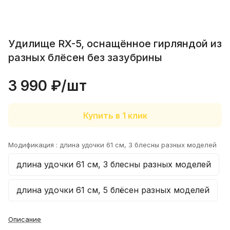
15 гр №338!!! Рекомендую. Работает в
спокойной воде
Показать полностью
Отзыв Яндекс.Карты
Удилище RX-5, оснащённое гирляндой из
разных блёсен без зазубрины
Сергей К.
3 990 ₽/
шт
1 июня
Рекомендую однозначно, очень
Купить в 1 клик
клиентоориентированы, купил
плетенку в подарок на выбор
Показать полностью
положили хороший воблер
Отзыв Яндекс.Карты
Модификация :
длина удочки 61 см, 3 блесны разных моделей
длина удочки 61 см, 3 блесны разных моделей
Елена Е.
длина удочки 61 см, 5 блёсен разных моделей
27 декабря 2025 года
Спасибо!Сегодня получил свой
Описание
первый заказ у вас.Огонь 1 см UV