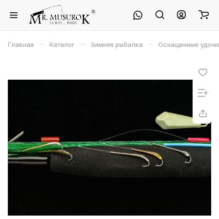
–
–
–
Главная
Каталог
Зимняя рыбалка
Оснащенные удочк
Александр
30 июля 2023 года
Отличный магазин. Прекрасный
персонал. Очень хорошо
зарекомендовали кальмарные
Показать полностью
воблеры. Ловлю только на них.
Отзыв Яндекс.Карты
"Конкуренты" лежат в сторонке.
Алексей Гречко
23 июля
Отлично отловились на Воблер 80 мм