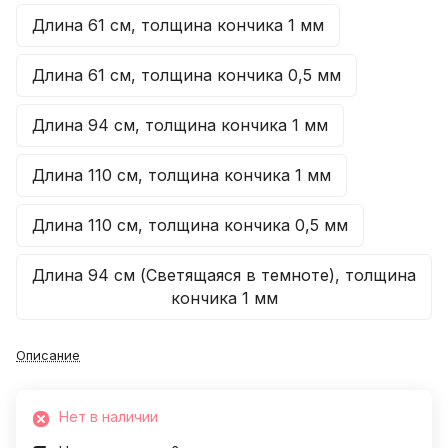
30 июля 2023 года
Длина 61 см, толщина кончика 1 мм
Отличный магазин. Прекрасный
персонал. Очень хорошо
Длина 61 см, толщина кончика 0,5 мм
зарекомендовали кальмарные
Показать полностью
воблеры. Ловлю только на них.
Отзыв Яндекс.Карты
Длина 94 см, толщина кончика 1 мм
"Конкуренты" лежат в сторонке.
Длина 110 см, толщина кончика 1 мм
Алексей Гречко
Длина 110 см, толщина кончика 0,5 мм
23 июля
Отлично отловились на Воблер 80 мм
Длина 94 см (Светящаяся в темноте), толщина
15 гр №338!!! Рекомендую. Работает в
кончика 1 мм
спокойной воде
Показать полностью
Отзыв Яндекс.Карты
Описание
Сергей К.
Нет в наличии