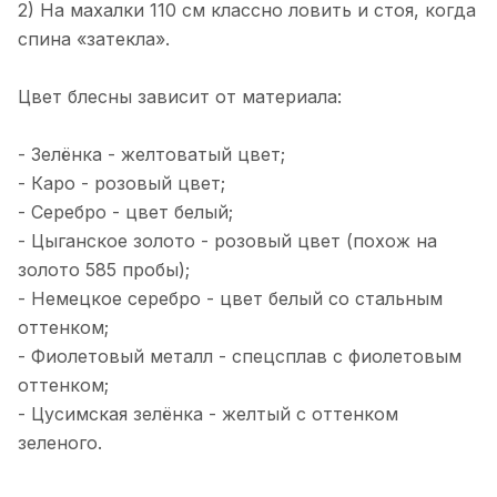
первый раз на митю. Были напротив
2) На махалки 110 см классно ловить и стоя, когда
Рекомендую!
п.Рыбачий (Саркофаг). С 10 утра до
Показать полностью
спина «затекла».
15.00. Итог 20 шт+ 3 камбалы. Ловили
Отзыв Яндекс.Карты
на пилькеры Mr.Musurok.
Испробовали все, что на фото. Все
Цвет блесны зависит от материала:
снасти рабочие👌. Рекомендую
Игорь Г.
- Зелёнка - желтоватый цвет;
- Каро - розовый цвет;
13 марта 2025 года
- Серебро - цвет белый;
Не плохой магазин, хорошие снасти,
- Цыганское золото - розовый цвет (похож на
но меня обманули. Заказывал две
блесны: большую гусеницу и охотник .
Показать полностью
золото 585 пробы);
Заказ приехал а вот обещанный
Отзыв Яндекс.Карты
- Немецкое серебро - цвет белый со стальным
подарок нет. Поэтому сильно не
оттенком;
обольщайтесь!
- Фиолетовый металл - спецсплав с фиолетовым
оттенком;
Альбина Глоба
- Цусимская зелёнка - желтый с оттенком
6 января 2025 года
зеленого.
Не первый год готовимся к сезону
рыбалки в этом магазине.