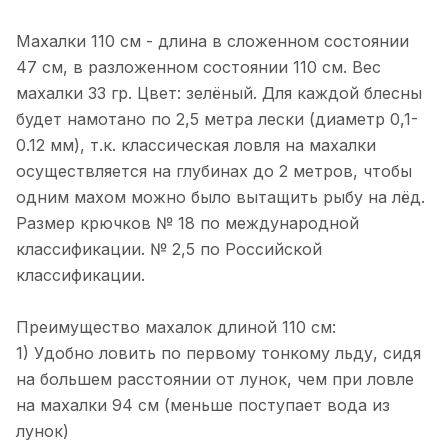
Mr. Musurok Lures&Rods –
впечатления исключительно
Махалки 110 см - длина в сложенном состоянии
положительные. Широкий выбор
Показать полностью
уникальных и качественных товаров,
47 см, в разложенном состоянии 110 см. Вес
Отзыв Яндекс.Карты
которые сложно найти в других
махалки 33 гр. Цвет: зелёный. Для каждой блесны
местах. Особенно радуют авторские
будет намотано по 2,5 метра лески (диаметр 0,1-
приманки, созданные с учётом
последних трендов в рыболовстве.
0.12 мм), т.к. классическая ловля на махалки
Дмитрий Малышев
Преимущества: - Высокое качество
осуществляется на глубинах до 2 метров, чтобы
продукции и оригинальные модели. -
5 июня 2025 года
одним махом можно было вытащить рыбу на лёд.
Профессиональная консультация и
Брал блесны для троллинга. Ловчие.
помощь в подборе. - Оперативная
Размер крючков № 18 по международной
Можно проконсультироваться по
доставка и удобные способы оплаты. -
классификации. № 2,5 по Российской
рыбалке. Делают сами.
Показать полностью
Хорошо организованный сайт с
классификации.
детальными описаниями товаров.
Отзыв Яндекс.Карты
Недостатки не заметил, возможно,
хотелось бы расширения
Преимущество махалок длиной 110 см:
ассортимента по некоторым видам
1) Удобно ловить по первому тонкому льду, сидя
снастей. В целом, Mr. Musurok
Катерина Г.
на большем расстоянии от лунок, чем при ловле
Lures&Rods – отличный выбор для
тех, кто ценит качественные
на махалки 94 см (меньше поступает вода из
16 апреля 2025 года
рыболовные снасти и
лунок)
5 апреля на катере Кабачок вышли
индивидуальный подход.