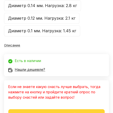
Диаметр 0.14 мм. Нагрузка: 2.8 кг
Диаметр 0.12 мм. Нагрузка: 2.1 кг
Диаметр 0.1 мм. Нагрузка: 1.45 кг
Описание
Есть в наличии
Нашли дешевле?
Александр
Если не знаете какую снасть лучше выбрать, тогда
30 июля 2023 года
нажмите на кнопку и пройдите краткий опрос по
Отличный магазин. Прекрасный
выбору снастей или задайте вопрос!
персонал. Очень хорошо
зарекомендовали кальмарные
Показать полностью
воблеры. Ловлю только на них.
Отзыв Яндекс.Карты