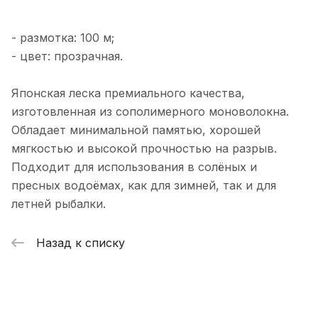
Елена Е.
- размотка: 100 м;
- цвет: прозрачная.
27 декабря 2025 года
Спасибо!Сегодня получил свой
Японская леска премиального качества,
первый заказ у вас.Огонь 1 см UV
изготовленная из сополимерного моноволокна.
(ювелирное серебро) Гусеница тонкая
Показать полностью
(зеленка) Нимфа UV (цыганское
Обладает минимальной памятью, хорошей
Отзыв Яндекс.Карты
золото) Техас 3 см (зеленка) Гусеница
мягкостью и высокой прочностью на разрыв.
большая 2 см UV (зелёнка) + в
Подходит для использования в солёных и
подарок блесна Бокоплав (зелёнка)
пресных водоёмах, как для зимней, так и для
Виктор Глущенко
летней рыбалки.
24 декабря 2025 года
Изменил 3 звезды на 5, блесна "
Назад к списку
охотник" работает второй сезон,
позавчера на Седанке, сотни полторы
Показать полностью
рыбаков, навага брала исключительно
Отзыв Яндекс.Карты
на белые зубаринные блесна, а у
меня работал " охотник" зеленка+