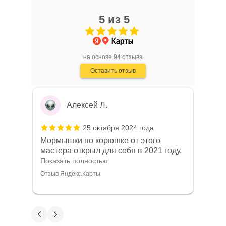
самые лучшие , а так всё отлично
Отзыв Яндекс.Карты
5 из 5
Алексей Л.
на основе 94 отзыва
Оставить отзыв
25 октября 2024 года
Мормышки по корюшке от этого
мастера открыл для себя в 2021 году.
С тех пор уловы только растут, а
Показать полностью
соседи-рыбаки постоянно
Отзыв Яндекс.Карты
интересуются на какую снасть я
ловлю.
Александр Васильев
22 октября 2024 года
Здравствуйте, заказывал в данном
магазине два воблера 55 и 65
размера на пробу, воблера пришли
Показать полностью
быстро, качество воблеров отличное,