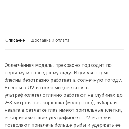
доставка и удобные способы оплаты. -
рыбалке. Делают сами.
Показать полностью
Хорошо организованный сайт с
детальными описаниями товаров.
Отзыв Яндекс.Карты
Недостатки не заметил, возможно,
хотелось бы расширения
ассортимента по некоторым видам
снастей. В целом, Mr. Musurok
Катерина Г.
Описание
Доставка и оплата
Lures&Rods – отличный выбор для
тех, кто ценит качественные
16 апреля 2025 года
рыболовные снасти и
5 апреля на катере Кабачок вышли
индивидуальный подход.
первый раз на митю. Были напротив
Рекомендую!
Облегчённая модель, прекрасно подходит по
п.Рыбачий (Саркофаг). С 10 утра до
Показать полностью
первому и последнему льду. Игривая форма
15.00. Итог 20 шт+ 3 камбалы. Ловили
Отзыв Яндекс.Карты
на пилькеры Mr.Musurok.
блесны безотказно работает в солнечную погоду.
Испробовали все, что на фото. Все
Блесны с UV вставками (светятся в
снасти рабочие👌. Рекомендую
ультрафиолете) отлично работают на глубинах до
Игорь Г.
2-3 метров, т.к. корюшка (малоротка), зубарь и
навага в сетчатке глаз имеют зрительные клетки,
13 марта 2025 года
воспринимающие ультрафиолет. UV вставки
Не плохой магазин, хорошие снасти,
но меня обманули. Заказывал две
позволяют привлечь больше рыбы и удержать ее