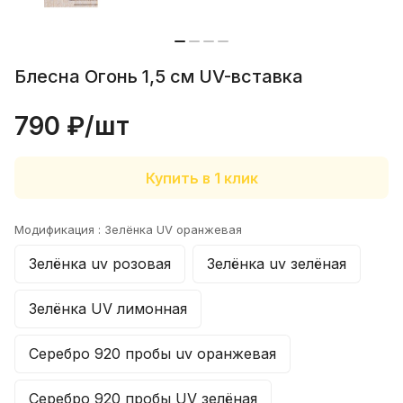
Отлично отловились на Воблер 80 мм
15 гр №338!!! Рекомендую. Работает в
спокойной воде
Показать полностью
Блесна Огонь 1,5 см UV-вставка
Отзыв Яндекс.Карты
790 ₽/
шт
Сергей К.
Купить в 1 клик
1 июня
Рекомендую однозначно, очень
Модификация :
Зелёнка UV оранжевая
клиентоориентированы, купил
плетенку в подарок на выбор
Показать полностью
Зелёнка uv розовая
Зелёнка uv зелёная
положили хороший воблер
Отзыв Яндекс.Карты
Зелёнка UV лимонная
Елена Е.
Серебро 920 пробы uv оранжевая
27 декабря 2025 года
Серебро 920 пробы UV зелёная