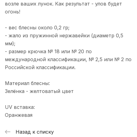
блесны: большую гусеницу и охотник .
Показать полностью
возле ваших лунок. Как результат - улов будет
Заказ приехал а вот обещанный
Отзыв Яндекс.Карты
огонь!
подарок нет. Поэтому сильно не
обольщайтесь!
- вес блесны около 0,2 гр;
Альбина Глоба
- жало из пружинной нержавейки (диаметр 0,5
мм);
6 января 2025 года
- размер крючка № 18 или № 20 по
Не первый год готовимся к сезону
международной классификации, № 2,5 или № 2 по
рыбалки в этом магазине.
Консультанты всегда посоветуют то,
Показать полностью
Российской классификации.
что нужно под ваш запрос. Качество
Отзыв Яндекс.Карты
исполнения, как всегда, на высоте.
Материал блесны:
Забрать можно как из магазина , так и
Зелёнка - желтоватый цвет
организуют доставку в любую часть
города и очень быстро! Спасибо вам
николай п.
большое за качественные товары и
UV вставка:
хороший сервис!
1 декабря 2024 года
Оранжевая
Обращался и один раз. Приманки
работают а что нравится, так это
Назад к списку
быстрая доставка. Выбрал оплатил
Показать полностью