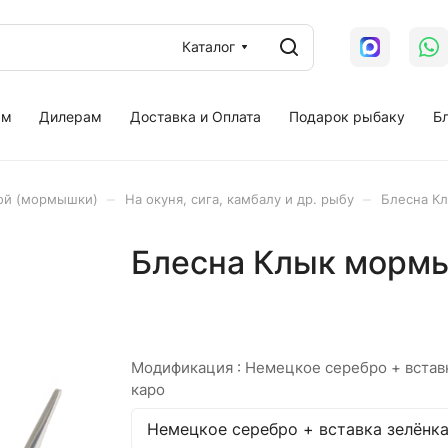
Каталог
ам
Дилерам
Доставка и Оплата
Подарок рыбаку
Бл
–
–
ной (мормышки)
На окуня, сига, камбалу и др. рыбу
Блесна К
Блесна Клык морм
Модификация :
Немецкое серебро + встав
каро
Немецкое серебро + вставка зелёнк