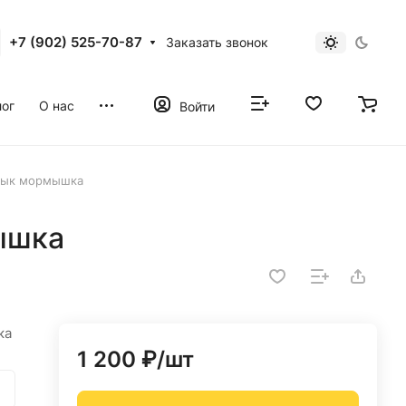
+7 (902) 525-70-87
Заказать звонок
ог
О нас
Войти
лык мормышка
ышка
ка
1 200 ₽/
шт
а