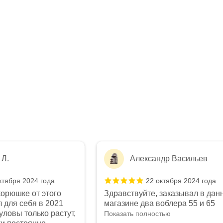
андр Васильев
сергей к.
2 октября 2024 года
6 сентября 2024 год
е, заказывал в данном
Пользовался воблерами на
 воблера 55 и 65
кальмар. Качество 😘🔥🔥🔥.
пробу, воблера пришли
Магазин 👍🔥🔥🔥. Помогут
ностью