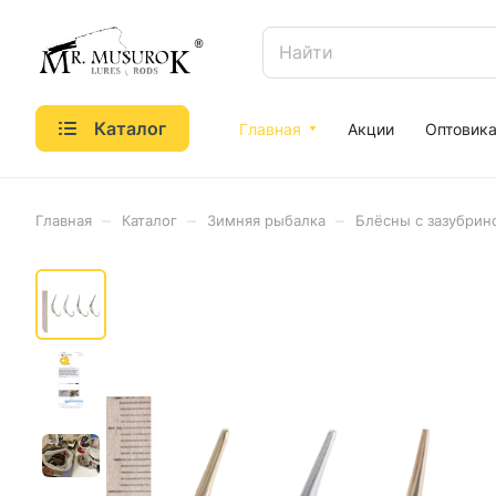
Каталог
Главная
Акции
Оптовик
–
–
–
Главная
Каталог
Зимняя рыбалка
Блёсны с зазубри