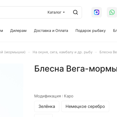
Каталог
ам
Дилерам
Доставка и Оплата
Подарок рыбаку
Бл
–
–
ной (мормышки)
На окуня, сига, камбалу и др. рыбу
Блесна В
Блесна Вега-мормы
Модификация :
Каро
Зелёнка
Немецкое серебро