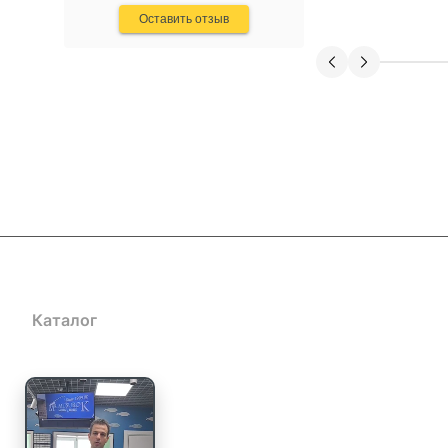
Высокое качество продукции и
Оставить отзыв
оригинальные модели. -
Профессиональная консультация и
помощь в подборе. - Оперативная
доставка и удобные способы
оплаты. - Хорошо организованный
сайт с детальными описаниями
товаров. Недостатки не заметил,
возможно, хотелось бы расширения
ассортимента по некоторым видам
снастей. В целом, Mr. Musurok
Lures&Rods – отличный выбор для
тех, кто ценит качественные
рыболовные снасти и
индивидуальный подход.
Рекомендую!
Каталог
Акции
Блог
Доставка и оплата
Контакты