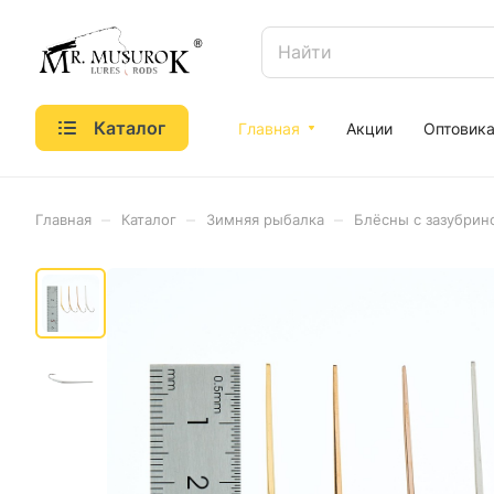
Каталог
Главная
Акции
Оптовик
–
–
–
Главная
Каталог
Зимняя рыбалка
Блёсны с зазубри