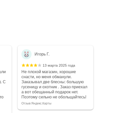
Игорь Г.
13 марта 2025 года
шли
Не плохой магазин, хорошие
Не п
снасти, но меня обманули.
рыба
. С
Заказывал две блесны: большую
Конс
Показ
гусеницу и охотник . Заказ приехал
что 
Отзыв
а вот обещанный подарок нет.
Качес
то
Поэтому сильно не обольщайтесь!
на в
магаз
Отзыв Яндекс.Карты
дост
очен