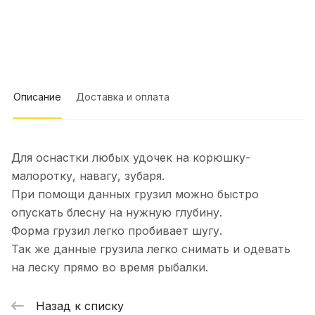
клиентоориентированы, купил
плетенку в подарок на выбор
Показать полностью
положили хороший воблер
Отзыв Яндекс.Карты
Описание
Доставка и оплата
Елена Е.
27 декабря 2025 года
Спасибо!Сегодня получил свой
Для оснастки любых удочек на корюшку-
первый заказ у вас.Огонь 1 см UV
малоротку, навагу, зубаря.
(ювелирное серебро) Гусеница тонкая
Показать полностью
(зеленка) Нимфа UV (цыганское
При помощи данных грузил можно быстро
Отзыв Яндекс.Карты
золото) Техас 3 см (зеленка) Гусеница
опускать блесну на нужную глубину.
большая 2 см UV (зелёнка) + в
Форма грузил легко пробивает шугу.
подарок блесна Бокоплав (зелёнка)
Так же данные грузила легко снимать и одевать
Виктор Глущенко
на леску прямо во время рыбалки.
24 декабря 2025 года
Изменил 3 звезды на 5, блесна "
Назад к списку