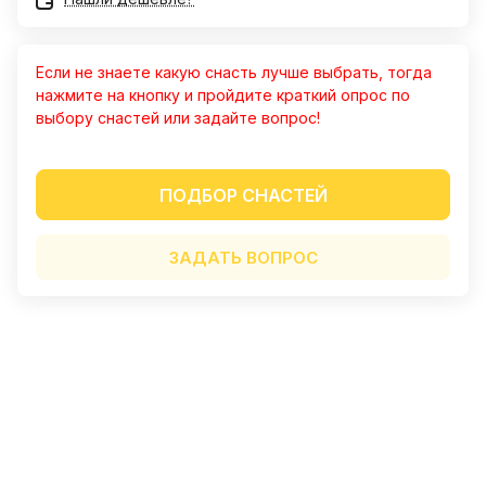
Отличный магазин. Прекрасный
персонал. Очень хорошо
зарекомендовали кальмарные
Показать полностью
Если не знаете какую снасть лучше выбрать, тогда
воблеры. Ловлю только на них.
Отзыв Яндекс.Карты
нажмите на кнопку и пройдите краткий опрос по
"Конкуренты" лежат в сторонке.
выбору снастей или задайте вопрос!
Алексей Гречко
ПОДБОР СНАСТЕЙ
23 июля
Отлично отловились на Воблер 80 мм
ЗАДАТЬ ВОПРОС
15 гр №338!!! Рекомендую. Работает в
спокойной воде
Показать полностью
Отзыв Яндекс.Карты
Сергей К.
1 июня
Рекомендую однозначно, очень