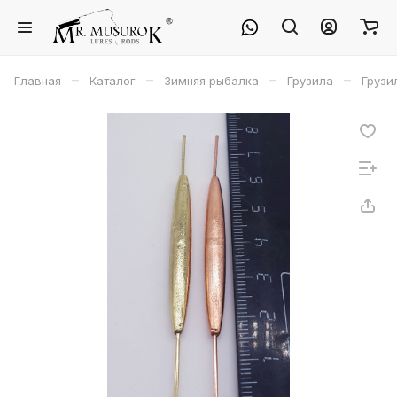
–
–
–
–
Главная
Каталог
Зимняя рыбалка
Грузила
Грузи